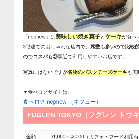
美味しい焼き菓子
ケーキ
「nephew」は
と
が食べ
3階建てのおしゃれな店内で、
席数も多い
ので
比較
ので
コスパも◎
駅近で利用しやすいお店です。
写真にはないですが
名物のバスクチーズケーキ
も
美
▼食べログサイトは↓
食べログ nephew （ネフュー）
FUGLEN TOKYO（フグレン ト
金額
\1,000～\2,000（カフェ・フード利用