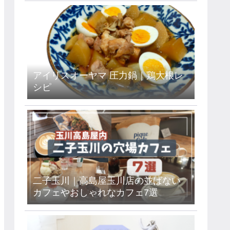
アイリスオーヤマ 圧力鍋｜鶏大根レ
シピ
二子玉川｜高島屋玉川店の並ばない
カフェやおしゃれなカフェ7選