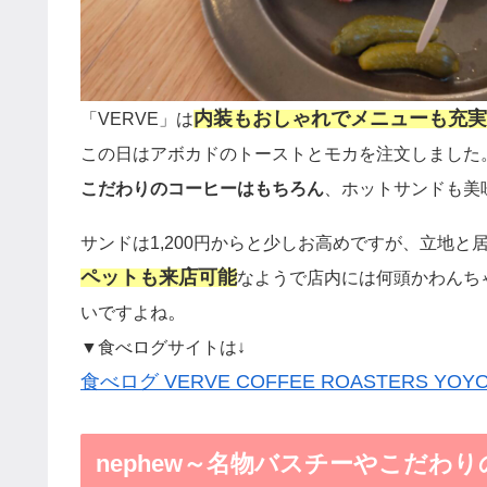
内装もおしゃれでメニューも充実
「VERVE」は
この日はアボカドのトーストとモカを注文しました
こだわりのコーヒーはもちろん
、ホットサンドも美
サンドは1,200円からと少しお高めですが、立地
ペットも来店可能
なようで店内には何頭かわんち
。
いですよね
▼食べログサイトは↓
食べログ VERVE COFFEE ROASTERS YOYO
nephew～名物バスチーやこだわ