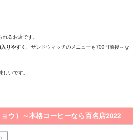
られるお店です。
的入りやすく
、サンドウィッチのメニューも700円前後～な
味しい
です。
ウキョウ）～本格コーヒーなら百名店2022
時）