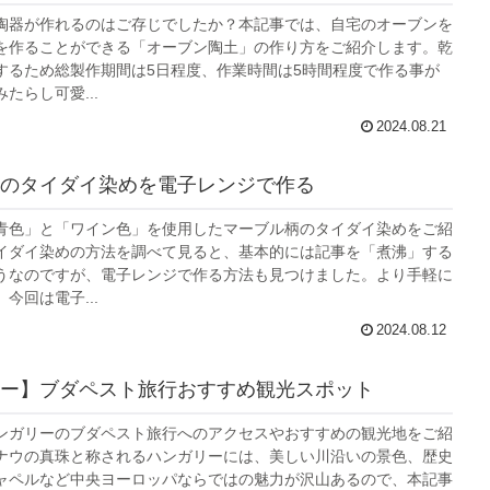
陶器が作れるのはご存じでしたか？本記事では、自宅のオーブンを
を作ることができる「オーブン陶土」の作り方をご紹介します。乾
するため総製作期間は5日程度、作業時間は5時間程度で作る事が
たらし可愛...
2024.08.21
柄のタイダイ染めを電子レンジで作る
青色」と「ワイン色」を使用したマーブル柄のタイダイ染めをご紹
イダイ染めの方法を調べて見ると、基本的には記事を「煮沸」する
うなのですが、電子レンジで作る方法も見つけました。より手軽に
今回は電子...
2024.08.12
ー】ブダペスト旅行おすすめ観光スポット
ンガリーのブダペスト旅行へのアクセスやおすすめの観光地をご紹
ナウの真珠と称されるハンガリーには、美しい川沿いの景色、歴史
ャペルなど中央ヨーロッパならではの魅力が沢山あるので、本記事