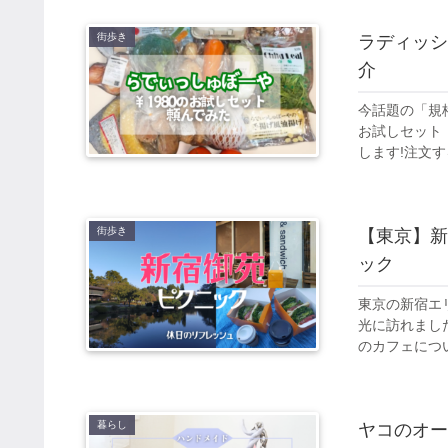
街歩き
ラディッシ
介
今話題の「規
お試しセット（
します!注文
街歩き
【東京】新
ック
東京の新宿エ
光に訪れまし
のカフェにつ
暮らし
ヤコのオー