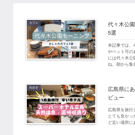
カフェ
代々木公園
5選
本記事では、
やペット可の
には代々木公
ね。朝から集
街歩き
広島県にあ
ビュー
広島県を旅行
とても良かっ
ど近い場所に