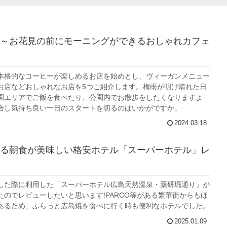
～お花見の前にモーニングができるおしゃれカフェ
本格的なコーヒーが楽しめるお店を始めとし、ヴィーガンメニュー
お店などおしゃれなお店を5つご紹介します。梅雨が明け晴れた日
園エリアでご飯を食べたり、公園内でお散歩をしたくなりますよ
合し気持ち良い一日のスタートを切るのはいかがですか。
2024.03.18
る朝食が美味しい格安ホテル「スーパーホテル」レ
した際に利用した「スーパーホテル広島天然温泉・薬研堀通り」が
たのでレビューしたいと思います!PARCO等がある繁華街からもほ
あるため、ふらっと広島焼を食べに行く時も便利なホテルでした。
2025.01.09