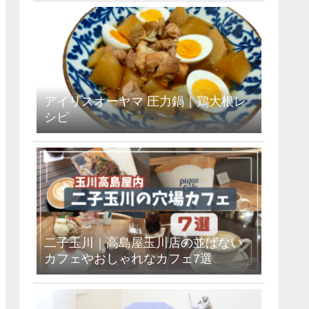
アイリスオーヤマ 圧力鍋｜鶏大根レ
シピ
二子玉川｜高島屋玉川店の並ばない
カフェやおしゃれなカフェ7選